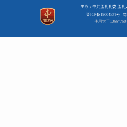
主办：中共盂县县委 盂县人民
晋ICP备19004531号
网站
使用大于1366*7