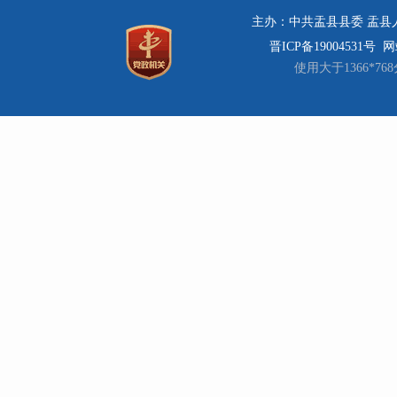
主办：中共盂县县委 盂县人民
晋ICP备19004531号
网站
使用大于1366*7