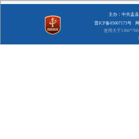
（二）安全
燃气体、有毒有
（三）安全
副职及以上
否齐备，确认
（四）经生
中心与县城市管
第七条生产
（一） 有
（二）有限
（三）检查
（四）紧急
安全培训应
第八条有限
作业”的原
第九条 作
括作业空间的基
安全责任人落实
毒有害气体浓度
副职及以上