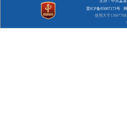
医疗卫生机
律、行政法规和
列入《医疗
以在其所列的环
第四条 本
第五条 县
污染防治工作实
县卫生健康
实施统一监督管
县人民政府
作。
第六条 医
可在本县范围内
第七条 医