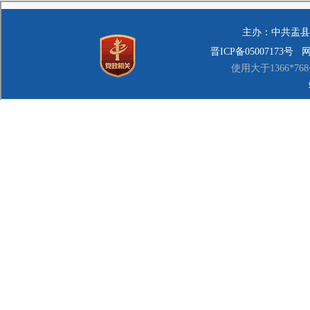
（八）法律
（九）经县
前款第（四
定有明显标志的
第四条 全
教育、文化
吸烟有害健康和
第五条 县
所控制吸烟工作
卫生健康和
各自职责，负责
第六条 禁
（一）制定
（二）做好