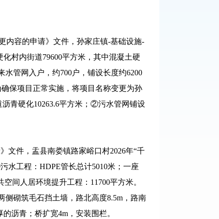
更内容的申请》文件，孙家庄镇-基础设施-
化村内街道79600平方米，其中混凝土硬
来水管网入户，约700户，铺设长度约6200
，为确保项目正常实施，将项目名称变更为孙
青硬化10263.6平方米；②污水管网铺设
》文件，盂县南娄镇路家峪口村2026年“千
污水工程：HDPE管长总计5010米；一座
公共空间人居环境提升工程：11700平方米。
两侧砌筑毛石挡土墙，路北高度8.5m，路南
m厚的沥青；桥扩宽4m，安装围栏。