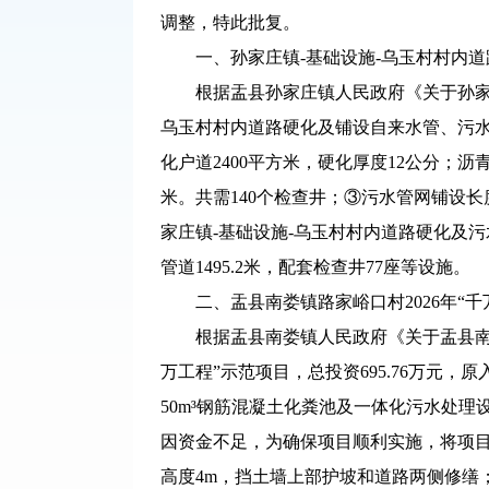
调整，特此批复。
一、孙家庄镇-基础设施-乌玉村村内
根据盂县孙家庄镇人民政府《关于孙家
乌玉村村内道路硬化及铺设自来水管、污水管
化户道2400平方米，硬化厚度12公分；沥青
米。共需140个检查井；③污水管网铺设长
家庄镇-基础设施-乌玉村村内道路硬化及污
管道1495.2米，配套检查井77座等设施。
二、盂县南娄镇路家峪口村2026年“千
根据盂县南娄镇人民政府《关于盂县南娄
万工程”示范项目，总投资695.76万元，
50m³钢筋混凝土化粪池及一体化污水处理设备
因资金不足，为确保项目顺利实施，将项目投
高度4m，挡土墙上部护坡和道路两侧修缮；2