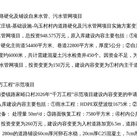
道路硬化及铺设自来水管、污水管网项目
庄镇-基础设施-乌玉村村内道路硬化及污水管网项目实施方案变
网项目，总投资948.575万元，原入库建设内容主要包括：①硬
硬化主街道54400平方米、巷道22800平方米，厚度5公分；②自
度约6000米，共计需建混凝土污水检查井450个。因资金不足
水管网项目，投资变更为150万元，建设内容变更为①村内主干道沥
万工程”示范项目
镇路家峪口村2026年“千万工程”示范项目建设内容变更的申请
原入库建设内容主要包括：①雨水工程：HDPE双壁波纹1675米；②
： 处理量 50m³/d；③路面恢复工程：7580平方米；④村内
资变更为260万元，建设内容变更为入村道路加宽6.5m，道路
80m的道路铺设60cm厚河卵石水稳，20cm厚C25混凝土，7c