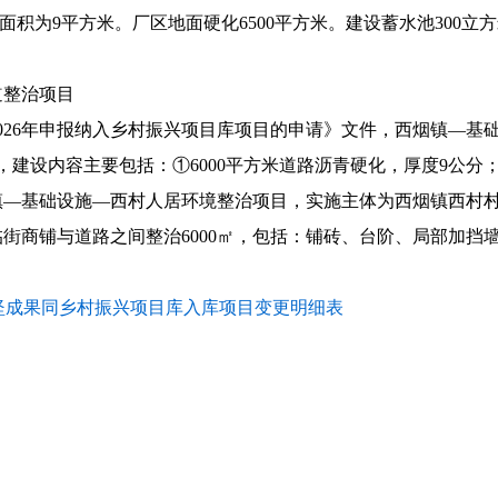
筑面积为9平方米。厂区地面硬化6500平方米。建设蓄水池300立
道整治项目
026年申报纳入乡村振兴项目库项目的申请》文件，西烟镇—基
府，建设内容主要包括：①6000平方米道路沥青硬化，厚度9公
—基础设施—西村人居环境整治项目，实施主体为西烟镇西村村民
临街商铺与道路之间整治6000㎡，包括：铺砖、台阶、局部加挡
攻坚成果同乡村振兴项目库入库项目变更明细表
中共盂