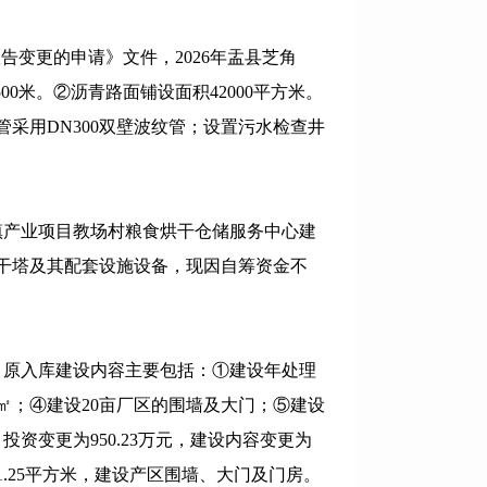
告变更的申请》文件，2026年盂县芝角
0米。②沥青路面铺设面积42000平方米。
管采用DN300双壁波纹管；设置污水检查井
镇产业项目教场村粮食烘干仓储服务中心建
烘干塔及其配套设施设备，现因自筹资金不
，原入库建设内容主要包括：①建设年处理
00㎡；④建设20亩厂区的围墙及大门；⑤建设
投资变更为950.23万元，建设内容变更为
1.25平方米，建设产区围墙、大门及门房。