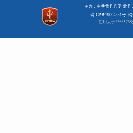
主办：中共盂县县委 盂县人民
晋ICP备19004531号
网站
使用大于1366*7