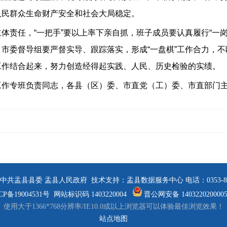
人民群众生命财产安全和社会大局稳定。
任，“一把手”要以上率下亲自抓，班子成员要认真履行“一岗
市委督导组要严督实导、跟踪落实，形成“一盘棋”工作合力，
工作结合起来，努力创造经得起实践、人民、历史检验的实绩。
专班负责同志，各县（区）委、市直党（工）委、市直部门主
中共盂县县委 盂县人民政府 技术支持：盂县数据服务中心 电话：0353-808
CP备19004531号
网站标识码 1403220004
晋公网安备 140322020000
使用大于1366*768分辨率/IE10.0或以上浏览器可以体验最佳浏览效果！
站点地图