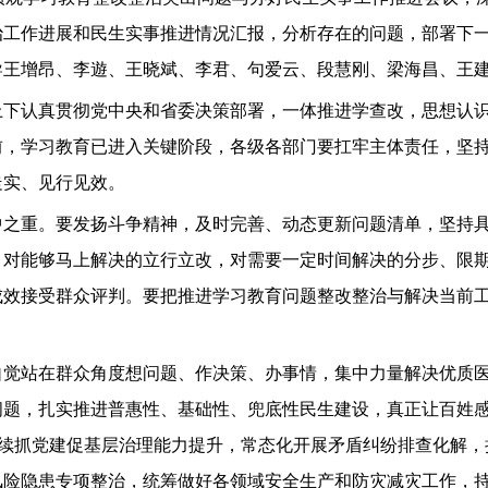
治工作进展和民生实事推进情况汇报，分析存在的问题，部署下
导王增昂、李遊、王晓斌、李君、句爱云、段慧刚、梁海昌、王
认真贯彻党中央和省委决策部署，一体推进学查改，思想认识
前，学习教育已进入关键阶段，各级各部门要扛牢主体责任，坚
走实、见行见效。
重。要发扬斗争精神，及时完善、动态更新问题清单，坚持具体
，对能够马上解决的立行立改，对需要一定时间解决的分步、限
成效接受群众评判。要把推进学习教育问题整改整治与解决当前
在群众角度想问题、作决策、办事情，集中力量解决优质医疗资源
题，扎实推进普惠性、基础性、兜底性民生建设，真正让百姓感
持续抓党建促基层治理能力提升，常态化开展矛盾纠纷排查化解
风险隐患专项整治，统筹做好各领域安全生产和防灾减灾工作，