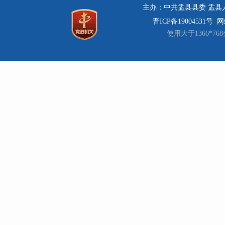
主办：中共盂县县委 盂县人民
晋ICP备19004531号
网站
使用大于1366*7