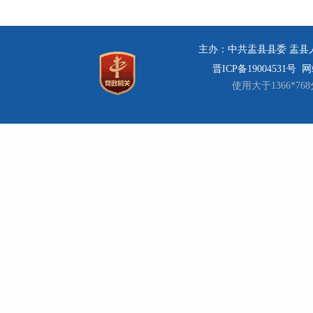
主办：中共盂县县委 盂县人民
晋ICP备19004531号
网站
使用大于1366*7