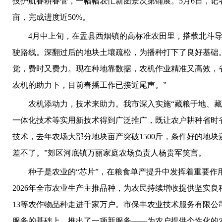
技护航春耕春管，一幅幅农忙新图景次第铺展。5月6日，记
亩，完成进度近50%。
4月中上旬，在盂县西烟镇的高标准农田里，搭载北斗导
驶路线。深翻过后的地块土壤疏松，为播种打下了良好基础
觉，费时又费力。现在种地靠数据，农机作业精准又高效，
农机的助力下，目前春播工作已接近尾声。”
农机添动力，技术来助力。我市深入实施“藏粮于地、藏粮
一体化技术等实用新技术得到广泛推广，既让农户耕种省时省
技术，去年农场大部分地块亩产突破1500斤，条件好的地
差不了。”郊区河底镇万丽家庭农场负责人杨贵军笑言。
种子是农业的“芯片”，在粮食单产提升中发挥着重要作用
2026年全市农业生产主推品种，为农民持续增收提供坚实良
13等农作物品种走进千家万户。市保丰农业技术服务有限公
服务的基础上，推出了一项新服务——为农户提供个性化的